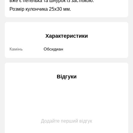
вже є петелька та шнурок із застібкою.
Розмір кулончика 25х30 мм.
Характеристики
Камінь
Обсидиан
Відгуки
Додайте перший відгук