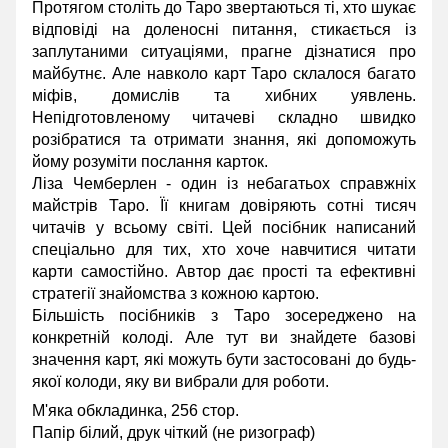
Протягом століть до Таро звертаються ті, хто шукає
відповіді на доленосні питання, стикається із
заплутаними ситуаціями, прагне дізнатися про
майбутнє. Але навколо карт Таро склалося багато
міфів, домислів та хибних уявлень.
Непідготовленому читачеві складно швидко
розібратися та отримати знання, які допоможуть
йому розуміти послання карток.
Ліза Чемберлен - один із небагатьох справжніх
майстрів Таро. Її книгам довіряють сотні тисяч
читачів у всьому світі. Цей посібник написаний
спеціально для тих, хто хоче навчитися читати
карти самостійно. Автор дає прості та ефективні
стратегії знайомства з кожною картою.
Більшість посібників з Таро зосереджено на
конкретній колоді. Але тут ви знайдете базові
значення карт, які можуть бути застосовані до будь-
якої колоди, яку ви вибрали для роботи.
М'яка обкладинка, 256 стор.
Папір білий, друк чіткий (не ризограф)