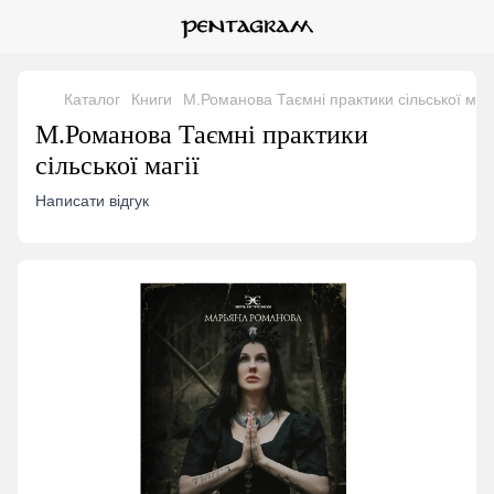
Каталог
Книги
М.Романова Таємні практики сільської магі
М.Романова Таємні практики
сільської магії
Написати відгук