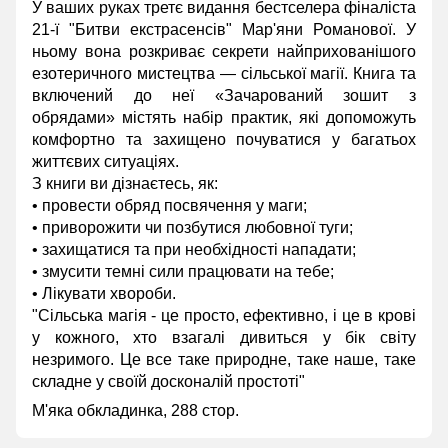
У ваших руках третє видання бестселера фіналіста
21-ї "Битви екстрасенсів" Мар'яни Романової. У
ньому вона розкриває секрети найприхованішого
езотеричного мистецтва — сільської магії. Книга та
включений до неї «Зачарований зошит з
обрядами» містять набір практик, які допоможуть
комфортно та захищено почуватися у багатьох
життєвих ситуаціях.
З книги ви дізнаєтесь, як:
• провести обряд посвячення у маги;
• приворожити чи позбутися любовної туги;
• захищатися та при необхідності нападати;
• змусити темні сили працювати на тебе;
• Лікувати хвороби.
"Сільська магія - це просто, ефективно, і це в крові
у кожного, хто взагалі дивиться у бік світу
незримого. Це все таке природне, таке наше, таке
складне у своїй досконалій простоті"
М'яка обкладинка, 288 стор.