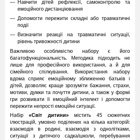
Навчити дітей рефлексії, самоконтролю та
емоційного дистанціювання
Допомогти пережити складні або травматичні
події
Визначити реакції на травматичні ситуації,
рівень тривожності дитини
Важливою особливістю набору є його
багатофункціональність. Методика підходить не
лише для професійного використання, а й для
сімейного спілкування. Використання набору
вдома сприяє емоційному зближенню батьків і
дітей, дозволяє краще зрозуміти бажання, страхи,
мотиви, думки та почуття дитини, а також у формі
гри розвивати її емоційний інтелект і допомогти
пережити непрості емоційні ситуації.
Набір
«Світ дитини»
містить 45 сюжетних
ілюстрацій, умовно поділених на кілька категорій:
взаємодія в родині, взаємодія з однолітками,
ситуації з дитячого садка/школи, перебування