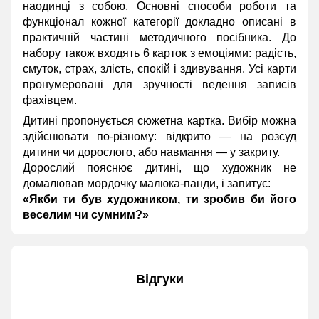
наодинці з собою. Основні способи роботи та
функціонал кожної категорії докладно описані в
практичній частині методичного посібника. До
набору також входять 6 карток з емоціями: радість,
смуток, страх, злість, спокій і здивування. Усі карти
пронумеровані для зручності ведення записів
фахівцем.
Дитині пропонується сюжетна картка. Вибір можна
здійснювати по-різному: відкрито — на розсуд
дитини чи дорослого, або навмання — у закриту.
Дорослий пояснює дитині, що художник не
домалював мордочку малюка-панди, і запитує:
«Якби ти був художником, ти зробив би його
веселим чи сумним?»
Відгуки