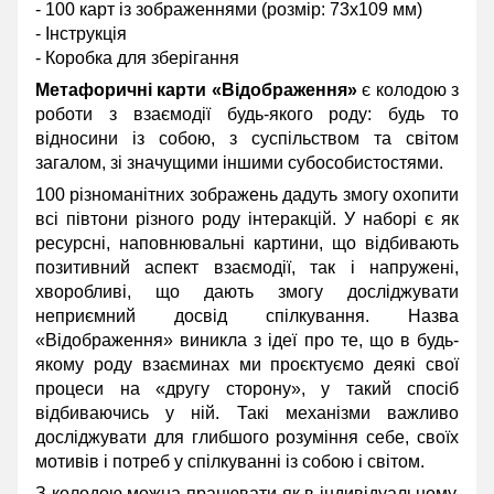
- 100 карт із зображеннями (розмір: 73х109 мм)
- Інструкція
- Коробка для зберігання
Метафоричні карти «Відображення»
є колодою з
роботи з взаємодії будь-якого роду: будь то
відносини із собою, з суспільством та світом
загалом, зі значущими іншими субособистостями.
100 різноманітних зображень дадуть змогу охопити
всі півтони різного роду інтеракцій. У наборі є як
ресурсні, наповнювальні картини, що відбивають
позитивний аспект взаємодії, так і напружені,
хворобливі, що дають змогу досліджувати
неприємний досвід спілкування. Назва
«Відображення» виникла з ідеї про те, що в будь-
якому роду взаєминах ми проєктуємо деякі свої
процеси на «другу сторону», у такий спосіб
відбиваючись у ній. Такі механізми важливо
досліджувати для глибшого розуміння себе, своїх
мотивів і потреб у спілкуванні із собою і світом.
З колодою можна працювати як в індивідуальному,