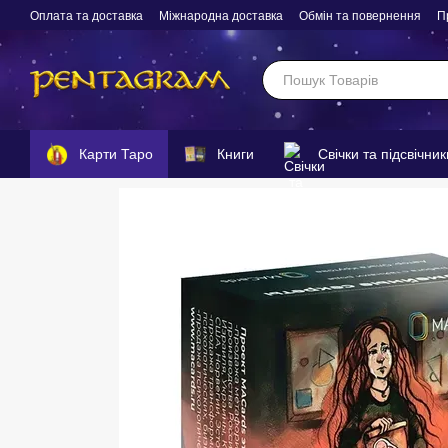
Перейти до основного контенту
Оплата та доставка
Міжнародна доставка
Обмін та повернення
П
Карти Таро
Книги
Свічки та підсвічник