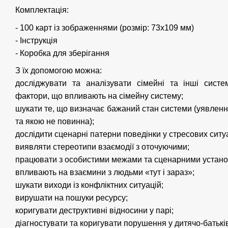
Комплектація:
- 100 карт із зображеннями (розмір: 73х109 мм)
- Інструкція
- Коробка для зберігання
З їх допомогою можна:
досліджувати та аналізувати сімейні та інші сист
фактори, що впливають на сімейну систему;
шукати те, що визначає бажаний стан системи (уявлення
та якою не повинна);
дослідити сценарні патерни поведінки у стресових ситу
виявляти стереотипи взаємодії з оточуючими;
працювати з особистими межами та сценарними устано
впливають на взаємини з людьми «тут і зараз»;
шукати виходи із конфліктних ситуацій;
вирушати на пошуки ресурсу;
коригувати деструктивні відносини у парі;
діагностувати та коригувати порушення у дитячо-батьків