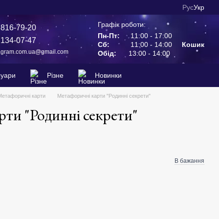
Рус
Укр
Графік роботи:
 816-79-20
Пн-Пт:
11:00 - 17:00
 134-07-47
Сб:
11:00 - 14:00
Кошик
agram.com.ua@gmail.com
Обід:
13:00 - 14:00
суари
Різне
Новинки
Метафоричні карти
Метафоричні карти "Родинні секрети"
ти "Родинні секрети"
В бажання