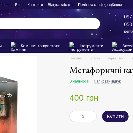
ро нас
Блог
Контакти
Відгуки клієнтів
Політика конфіденційності
097
050
pent
и
Каміння та кристали
Інструменти
Аксе
Головна
Каталог
Карти Таро
Метафоричні кар
В наявності
Написати відгук
400 грн
Купити