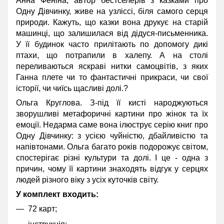
Анна Феніна, автор бестселерів з казками про
Одну Дівчинку, живе на узліссі, біля самого серця
природи. Кажуть, що казки вона друкує на старій
машинці, що залишилася від дідуся-письменника.
У її будинок часто прилітають по допомогу дикі
птахи, що потрапили в халепу. А на столі
переливаються яскраві нитки самоцвітів, з яких
Ганна плете чи то фантастичні прикраси, чи свої
історії, чи чиїсь щасливі долі.?
Ольга Круглова. З-під її кисті народжуються
зворушливі метафоричні картини про жінок та їх
емоції. Недарма саме вона ілюструє серію книг про
Одну Дівчинку: з усією чуйністю, дбайливістю та
напівтонами. Ольга багато років подорожує світом,
спостерігає різні культури та долі. І це - одна з
причин, чому її картини знаходять відгук у серцях
людей різного віку з усіх куточків світу.
У комплект входить:
72 карт;