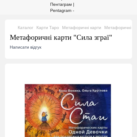
Каталог
Карти Таро
Метафоричні карти
Метафоричні кар
Метафоричні карти "Сила зграї"
Написати відгук