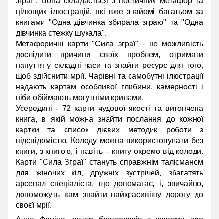
зграї". Вона складається з поетичних метафор та
цілющих ілюстрацій, які вже знайомі багатьом за
книгами "Одна дівчинка збирала зграю" та "Одна
дівчинка стежку шукала".
Метафоричні карти "Сила зграї" - це можливість
дослідити причини своїх проблем, отримати
напуття у складні часи та знайти ресурс для того,
щоб здійснити мрії. Чарівні та самобутні ілюстрації
надають картам особливої ​​глибини, камерності і
ніби обіймають могутніми крилами.
Усередині - 72 карти чудової якості та витончена
книга, в якій можна знайти послання до кожної
картки та список дієвих методик роботи з
підсвідомістю. Колоду можна використовувати без
книги, з книгою, і навіть – книгу окремо від колоди.
Карти "Сила Зграї" стануть справжнім талісманом
для жіночих кіл, дружніх зустрічей, збагатять
арсенал спеціаліста, що допомагає, і, звичайно,
допоможуть вам знайти найкрасивішу дорогу до
своєї мрії.