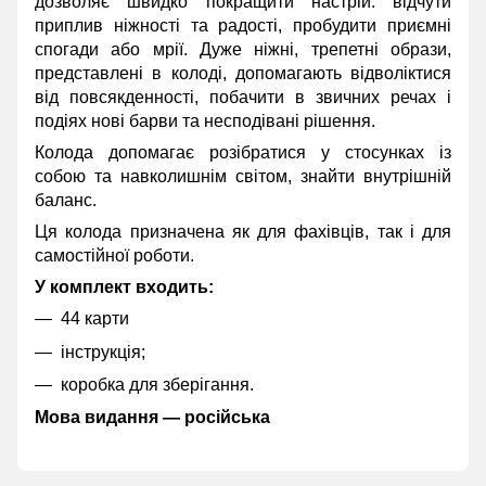
дозволяє швидко покращити настрій: відчути
приплив ніжності та радості, пробудити приємні
спогади або мрії. Дуже ніжні, трепетні образи,
представлені в колоді, допомагають відволіктися
від повсякденності, побачити в звичних речах і
подіях нові барви та несподівані рішення.
Колода допомагає розібратися у стосунках із
собою та навколишнім світом, знайти внутрішній
баланс.
Ця колода призначена як для фахівців, так і для
самостійної роботи.
У комплект входить:
44 карти
інструкція;
коробка для зберігання.
Мова видання — російська