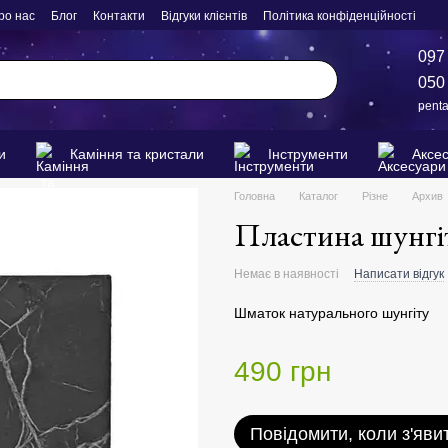
ро нас
Блог
Контакти
Відгуки клієнтів
Політика конфіденційності
097
050
pent
и
Каміння та кристали
Інструменти
Аксе
Головна
Каталог
Різне
Архив
Пластина шунгіт
Немає в наявності
Написати відгук
Шматок натурального шунгіту
490 грн
Повідомити, коли з'яви