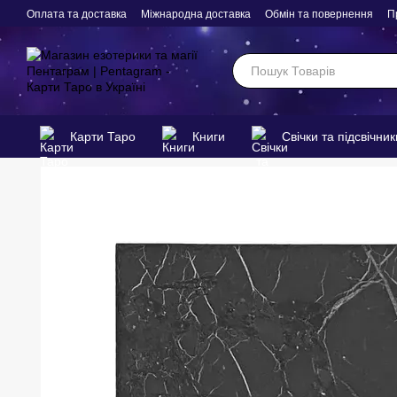
Перейти до основного контенту
Оплата та доставка
Міжнародна доставка
Обмін та повернення
П
Карти Таро
Книги
Свічки та підсвічник