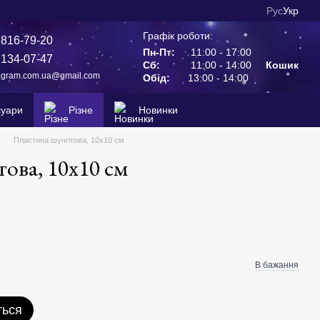
Рус
Укр
Графік роботи:
 816-79-20
Пн-Пт:
11:00 - 17:00
 134-07-47
Сб:
11:00 - 14:00
Кошик
agram.com.ua@gmail.com
Обід:
13:00 - 14:00
суари
Різне
Новинки
Пластина шунгітова, 10х10 см
ова, 10х10 см
В бажання
ться