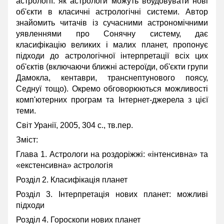
астрології: як астрологи можуть вбудовувати нові
об'єкти в класичні астрологічні системи. Автор
знайомить читачів із сучасними астрономічними
уявленнями про Сонячну систему, дає
класифікацію великих і малих планет, пропонує
підходи до астрологічної інтерпретації всіх цих
об'єктів (включаючи ближні астероїди, об'єкти групи
Дамокла, кентаври, транснептунового поясу,
Седнуї тощо). Окремо обговорюються можливості
комп'ютерних програм та Інтернет-джерела з цієї
теми.
Світ Уранії, 2005, 304 с., тв.пер.
Зміст:
Глава 1. Астрологи на роздоріжжі: «інтенсивна» та
«екстенсивна» астрологія
Розділ 2. Класифікація планет
Розділ 3. Інтерпретація нових планет: можливі
підходи
Розділ 4. Гороскопи нових планет