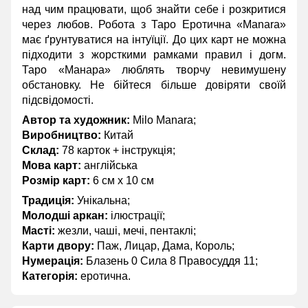
над чим працювати, щоб знайти себе і розкритися
через любов. Робота з Таро Еротична «Manara»
має ґрунтуватися на інтуїції. До цих карт не можна
підходити з жорсткими рамками правил і догм.
Таро «Манара» люблять творчу невимушену
обстановку. Не бійтеся більше довіряти своїй
підсвідомості.
Автор та художник:
Milo Manara;
Виробництво:
Китай
Склад:
78 карток + інструкція;
Мова карт:
англійська
Розмір карт:
6 см x 10 см
Традиція:
Унікальна;
Молодші аркан:
ілюстрації;
Масті:
жезли, чаші, мечі, пентаклі;
Карти двору:
Паж, Лицар, Дама, Король;
Нумерація:
Блазень 0 Сила 8 Правосуддя 11;
Категорія:
еротична.