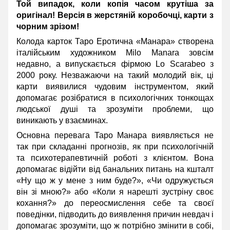
Той випадок, коли копія часом крутіша за
оригінал! Версія в жерстяній коробочці, карти з
чорним зрізом!
Колода карток Таро Еротична «Манара» створена
італійським художником Milo Manara зовсім
недавно, а випускається фірмою Lo Scarabeo з
2000 року. Незважаючи на такий молодий вік, ці
карти виявилися чудовим інструментом, який
допомагає розібратися в психологічних тонкощах
людської душі та зрозуміти проблеми, що
виникають у взаєминах.
Основна перевага Таро Манара виявляється не
так при складанні прогнозів, як при психологічній
та психотерапевтичній роботі з клієнтом. Вона
допомагає відійти від банальних питань на кшталт
«Ну що ж у мене з ним буде?», «Чи одружується
він зі мною?» або «Коли я нарешті зустріну своє
кохання?» до переосмислення себе та своєї
поведінки, підводить до виявлення причин невдач і
допомагає зрозуміти, що ж потрібно змінити в собі,