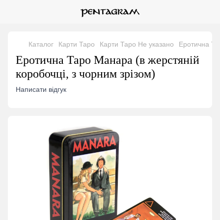
Каталог
Карти Таро
Карти Таро Не указано
Еротична Тар
Еротична Таро Манара (в жерстяній
коробочці, з чорним зрізом)
Написати відгук