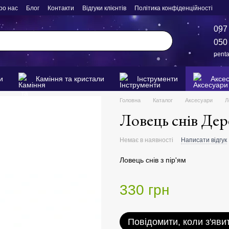
ро нас
Блог
Контакти
Відгуки клієнтів
Політика конфіденційності
097
050
pent
и
Каміння та кристали
Інструменти
Аксе
Головна
Каталог
Аксесуари
Л
Ловець снів Дер
Немає в наявності
Написати відгук
Ловець снів з пір'ям
330 грн
Повідомити, коли з'яви