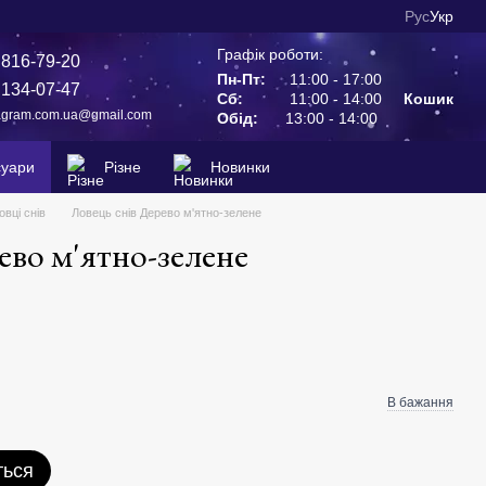
Рус
Укр
Графік роботи:
 816-79-20
Пн-Пт:
11:00 - 17:00
 134-07-47
Сб:
11:00 - 14:00
Кошик
agram.com.ua@gmail.com
Обід:
13:00 - 14:00
суари
Різне
Новинки
овці снів
Ловець снів Дерево м'ятно-зелене
ево м'ятно-зелене
В бажання
ться