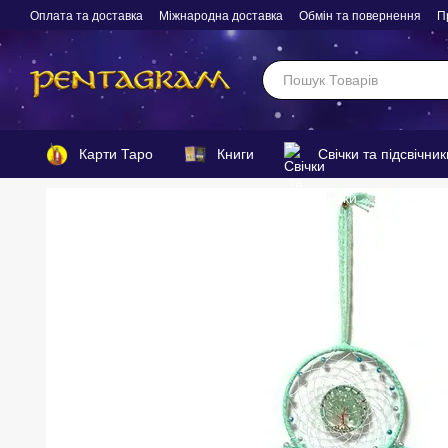
Перейти до основного контенту
Оплата та доставка
Міжнародна доставка
Обмін та повернення
П
Карти Таро
Книги
Свічки та підсвічник