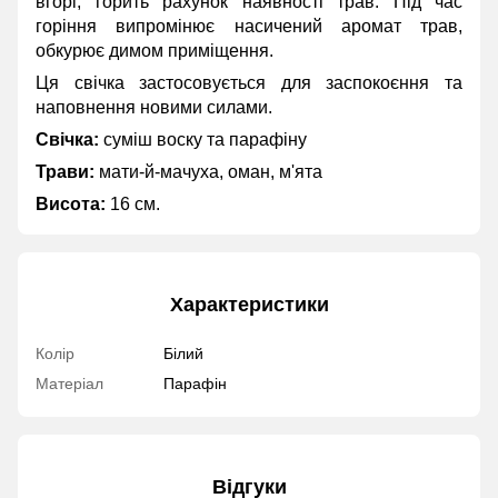
вгорі, горить рахунок наявності трав. Під час
горіння випромінює насичений аромат трав,
обкурює димом приміщення.
Ця свічка застосовується для заспокоєння та
наповнення новими силами.
Свічка:
суміш воску та парафіну
Трави:
мати-й-мачуха, оман, м'ята
Висота:
16 см.
Характеристики
Колір
Білий
Матеріал
Парафін
Відгуки