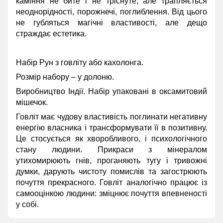
каміння не бите і не тріснуте, але трапляється
неоднорідності, порожнечі, поглиблення. Від цього
не губляться магічні властивості, але дещо
страждає естетика.
Набір Рун з говліту або кахолонга.
Розмір набору – у долоню.
Виробництво Індії. Набір упаковані в оксамитовий
мішечок.
Говліт має чудову властивість поглинати негативну
енергію власника і трансформувати її в позитивну.
Це стосується як хворобливого, і психологічного
стану людини. Прикраси з мінералом
утихомирюють гнів, проганяють тугу і тривожні
думки, дарують чистоту помислів та загострюють
почуття прекрасного. Говліт аналогічно працює із
самооцінкою людини: зміцнює почуття впевненості
у собі.