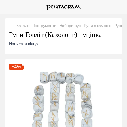
Каталог
Інструменти
Набори рун
Руни з каменю
Руни Г
Руни Говліт (Кахолонг) - уцінка
Написати відгук
−29%