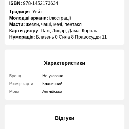
ISBN:
978-1452173634
Традиція:
Уейт
Молодші аркани:
ілюстрації
Масти:
жезли, чаші, мечі, пентаклі
Карти двору:
Паж, Лицар, Дама, Король
Нумерація:
Блазень 0 Сила 8 Правосуддя 11
Характеристики
Бренд
Не указано
Розмір карти
Класичний
Мова
Англійська
Відгуки