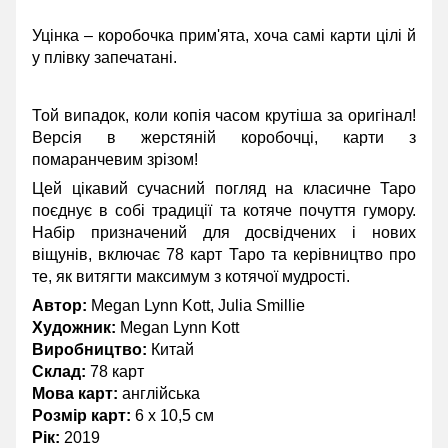
Уцінка – коробочка прим'ята, хоча самі карти цілі й
у плівку запечатані.
Той випадок, коли копія часом крутіша за оригінал!
Версія в жерстяній коробочці, карти з
помаранчевим зрізом!
Цей цікавий сучасний погляд на класичне Таро
поєднує в собі традиції та котяче почуття гумору.
Набір призначений для досвідчених і нових
віщунів, включає 78 карт Таро та керівництво про
те, як витягти максимум з котячої мудрості.
Автор:
Megan Lynn Kott, Julia Smillie
Художник:
Megan Lynn Kott
Виробництво:
Китай
Склад:
78 карт
Мова карт:
англійська
Розмір карт:
6 х 10,5 см
Рік:
2019