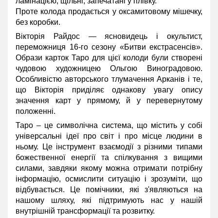
ламінацією, щільні, запечатані у плівку.
Проте колода продається у оксамитовому мішечку,
без коробки.
Вікторія Райдос — ясновидець і окультист,
переможниця 16-го сезону «Битви екстрасенсів».
Образи карток Таро для цієї колоди були створені
чудовою художницею Ольгою Виноградовою.
Особливістю авторського тлумачення Арканів і те,
що Вікторія приділяє однакову увагу опису
значення карт у прямому, й у перевернутому
положенні.
Таро – це символічна система, що містить у собі
універсальні ідеї про світ і про місце людини в
ньому. Це інструмент взаємодії з різними типами
божественної енергії та спілкування з вищими
силами, завдяки якому можна отримати потрібну
інформацію, осмислити ситуацію і зрозуміти, що
відбувається. Це помічники, які з'являються на
нашому шляху, які підтримують нас у нашій
внутрішній трансформації та розвитку.