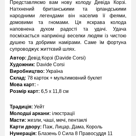
Представляємо вам нову колоду Девіда Корзі.
Натхнений британськими та ірландськими
народними легендами він населив її феями,
домовими та гномами. Ця яскрава колода
наповнена духом радості та удачі. Удача
посміхається наприкінці веселки людям із чистою
душею та добрими намірами. Саме їм фортуна
супроводжує життєвий шлях.
Автор:
Девід Корзі (Davide Corsi)
Художник:
Davide Corsi
Виробництво:
Україна
Склад:
78 карток + мультимовний буклет
Мова карт:
-
Розмір карт:
6,5 х 11,8 см
Традиція:
Уейт
Молодші аркани:
ілюстрації
Масти:
жезли, чаші, мечі, пентаклі
Карти двору:
Паж, Лицар, Дама, Король
Нумерація:
Блазень 0 Сила 8 Правосуддя 11