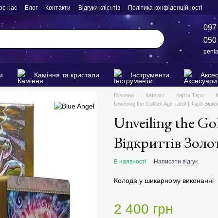
ро нас
Блог
Контакти
Відгуки клієнтів
Політика конфіденційності
097
050
pent
и
Каміння та кристали
Інструменти
Аксе
Головна
Каталог
Карти Таро
Unveiling the Golden Age Tarot | Таро Відк
Unveiling the Go
Відкриттів Золо
В наявності
Написати відгук
Колода у шикарному виконанні
2 400 грн