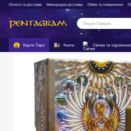
Перейти до основного контенту
Оплата та доставка
Міжнародна доставка
Обмін та повернення
П
Карти Таро
Книги
Свічки та підсвічник