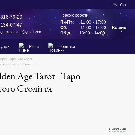
Рус
Укр
Графік роботи:
 816-79-20
Пн-Пт:
11:00 - 17:00
 134-07-47
Сб:
11:00 - 14:00
Кошик
agram.com.ua@gmail.com
Обід:
13:00 - 14:00
суари
Різне
Новинки
Карти Таро Blue Angel
риттів Золотого Століття
lden Age Tarot | Таро
того Століття
В бажання