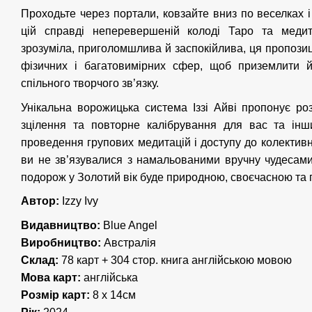
Проходьте через портали, ковзайте вниз по веселках і
цій справді неперевершеній колоді Таро та медита
зрозуміла, приголомшлива й заспокійлива, ця пропозиц
фізичних і багатовимірних сфер, щоб приземлити й
спільного творчого зв’язку.
Унікальна ворожицька система Іззі Айві пропонує ро
зцілення та повторне калібрування для вас та інш
проведення групових медитацій і доступу до колективн
ви не зв’язувалися з намальованими вручну чудесам
подорож у Золотий вік буде природною, своєчасною та
Автор:
Izzy Ivy
Видавництво:
Blue Angel
Виробництво:
Австралія
Склад:
78 карт + 304 стор. книга англійською мовою
Мова карт:
англійська
Розмір карт:
8 x 14см