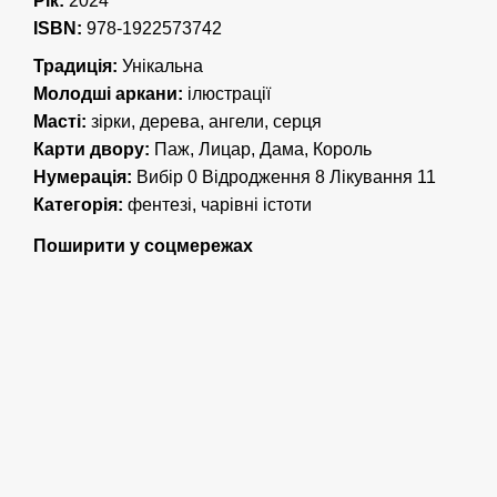
Рік:
2024
ISBN:
978-1922573742
Традиція:
Унікальна
Молодші аркани:
ілюстрації
Масті:
зірки, дерева, ангели, серця
Карти двору:
Паж, Лицар, Дама, Король
Нумерація:
Вибір 0 Відродження 8 Лікування 11
Категорія:
фентезі, чарівні істоти
Поширити у соцмережах