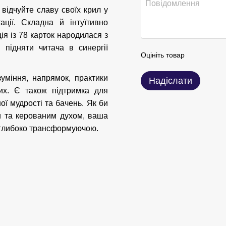
 відчуйте славу своїх крил у
ції. Складна й інтуїтивно
ія із 78 карток народилася з
 підняти читача в синергії
Оцініть товар
зуміння, напрямок, практики
Надіслати
их. Є також підтримка для
ої мудрості та бачень. Як би
и та керованим духом, ваша
 глибоко трансформуючою.