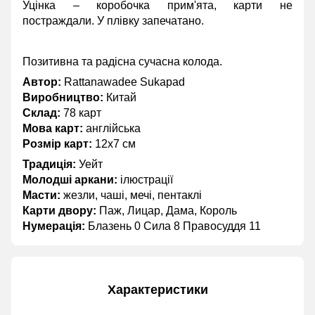
Уцінка – коробочка прим'ята, карти не
постраждали. У плівку запечатано.
Позитивна та радісна сучасна колода.
Автор:
Rattanawadee Sukapad
Виробництво:
Китай
Склад:
78 карт
Мова карт:
англійська
Розмір карт:
12х7 см
Традиція:
Уейт
Молодші аркани:
ілюстрації
Масти:
жезли, чаші, мечі, пентаклі
Карти двору:
Паж, Лицар, Дама, Король
Нумерація:
Блазень 0 Сила 8 Правосуддя 11
Характеристики