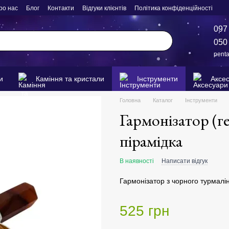
ро нас
Блог
Контакти
Відгуки клієнтів
Політика конфіденційності
097
050
pent
и
Каміння та кристали
Інструменти
Аксе
Головна
Каталог
Інструменти
Гармонізатор (ге
пірамідка
В наявності
Написати відгук
Гармонізатор з чорного турмалі
525 грн