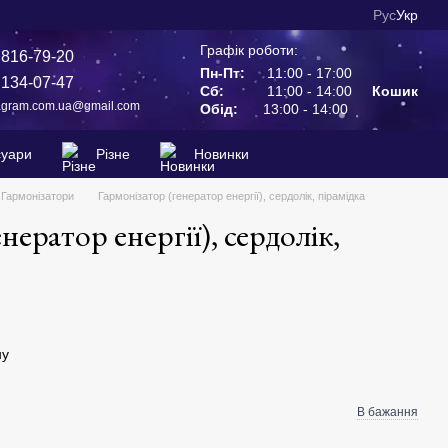
Рус
Укр
Графік роботи:
 816-79-20
Пн-Пт:
11:00 - 17:00
 134-07-47
Сб:
11:00 - 14:00
Кошик
agram.com.ua@gmail.com
Обід:
13:00 - 14:00
суари
Різне
Новинки
Гармонізатори
Гармонізатор (генератор енергії), сердолік, пірамідка
нератор енергії), сердолік,
ну
В бажання