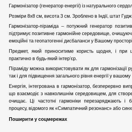
Гармонізатор (генератор енергії) із натурального сердол
Розміри 8х8 см, висота 3 см. Зроблено в Індії, штат Гуд
Гармонізатор-піраміда – потужний генератор позитив
підтримує позитивне гармонійне середовище, очищуючи
емоційні та геопатогенні дисбаланси у Вашому просторі
Предмет, який приноситиме користь щодня, і при 
практично в будь-який інтер'єр.
Піраміду можна використовувати як для гармонізації р
так і для підвищення загального рівня енергії у вашому 
Енергія, інтегрована в гармонізатор, безперервно вип
що взаємодіє з навколишнім середовищем, для створе
очищає. Ці частотні гармоніки перезаряджають і 
процесу, відомого як «Симпатичний резонанс» або синх
Поширити у соцмережах