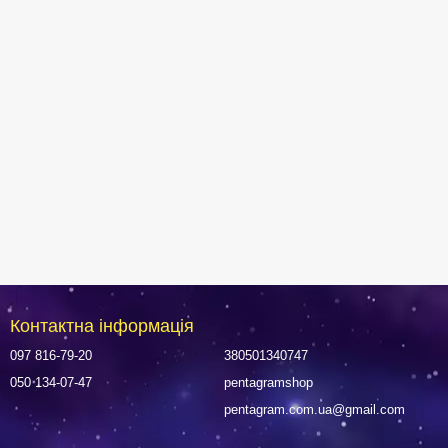
Контактна інформація
097 816-79-20
380501340747
050 134-07-47
pentagramshop
pentagram.com.ua@gmail.com