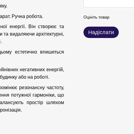
іку.
жарат. Ручна робота.
Оцініть товар
ної енергії. Він створює та
Надіслати
 та видаляючи архітектурні,
.
цьому естетично впишеться
уйнівних негативних енергій,
будинку або на роботі.
ромінює резонансну частоту,
ння потужної гармоніки, що
балансують простір шляхом
ронізація.