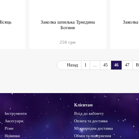
Місяць
Заколка шпилька Триєдина
Заколка
Богиня
250 грн
Назад
1
...
45
46
47
В
Клієнтам
Інструменти
Вхід до кабінету
Аксесуари
Оплата та доставка
Різне
Міжнародна доставка
Новинки
Обмін та повернення