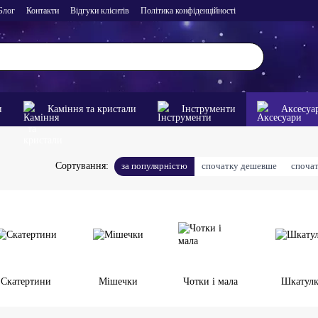
Блог
Контакти
Відгуки клієнтів
Політика конфіденційності
и
Каміння та кристали
Інструменти
Аксесуа
за популярністю
спочатку дешевше
споча
Сортування:
Скатертини
Мішечки
Чотки і мала
Шкатул