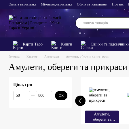
Перейти до основного контенту
Оплата та доставка
Міжнародна доставка
Обмін та повернення
Про нас
Карти Таро
Книги
Свічки та підсвічник
Головна
Каталог
Аксесуари
Амулети, обереги та прикраси
Амулети, обереги та прикраси
Ціна, грн
Від Ціна, грн
До Ціна, грн
ОК
Амулети,
обереги та
прикраси