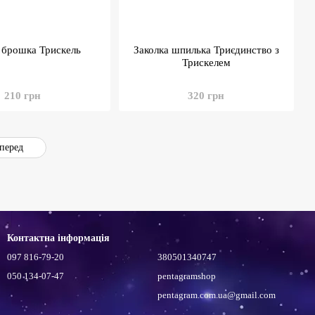
 брошка Трискель
Заколка шпилька Триєдинство з
Трискелем
210 грн
320 грн
перед
Контактна інформація
097 816-79-20
380501340747
050 134-07-47
pentagramshop
pentagram.com.ua@gmail.com