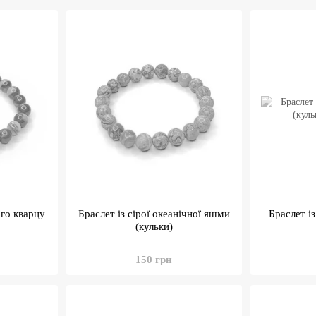
ого кварцу
Браслет із сірої океанічної яшми
Браслет і
(кульки)
150 грн