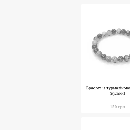
Браслет із турмалінов
(кульки)
150 грн