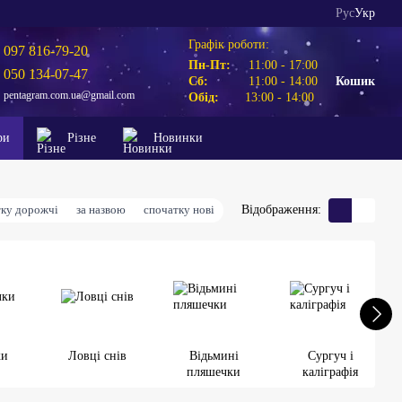
Рус
Укр
Графік роботи:
097 816-79-20
Пн-Пт:
11:00 - 17:00
050 134-07-47
Сб:
11:00 - 14:00
Кошик
pentagram.com.ua@gmail.com
Обід:
13:00 - 14:00
ри
Різне
Новинки
тку дорожчі
за назвою
спочатку нові
Відображення:
ки
Ловці снів
Відьмині
Сургуч і
пляшечки
каліграфія