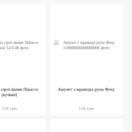
з сірої яшми Пікассо
Амулет з мрамора руна Феху
(кульки)
150 грн
150 грн