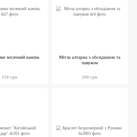
нке місячний камінь
Мітла алтарна з обсидіаном та
павуком
110 грн
390 грн