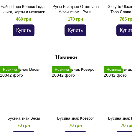
Набор Таро Колесо Года -
Руны Быстрые Ответы на
Glory to Ukrai
книга, карты и мешочек
Украинском | Руни:
Таро Слава 
Швидкі Відповіді
460 грн
170 грн
785 г
Купить
Купить
Купи
Новинки
Новинка
Новинка
Новинка
Бусина знак Весы
Бусина знак Козерог
Бусина знак
70 грн
70 грн
70 гр