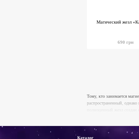
Магический жезл «К
690 грн
Тому, кто занимается маги
распространенный, однако 
полноценный жезл создан с
Каталог