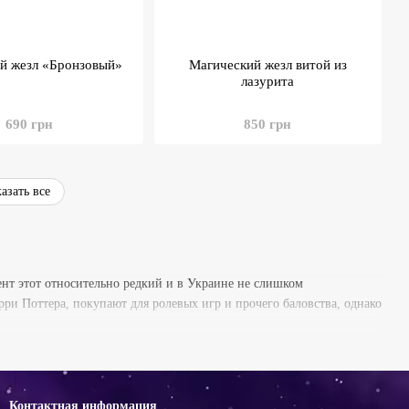
й жезл «Бронзовый»
Магический жезл витой из
лазурита
690 грн
850 грн
азать все
ент этот относительно редкий и в Украине не слишком
ри Поттера, покупают для ролевых игр и прочего баловства, однако
Контактная информация