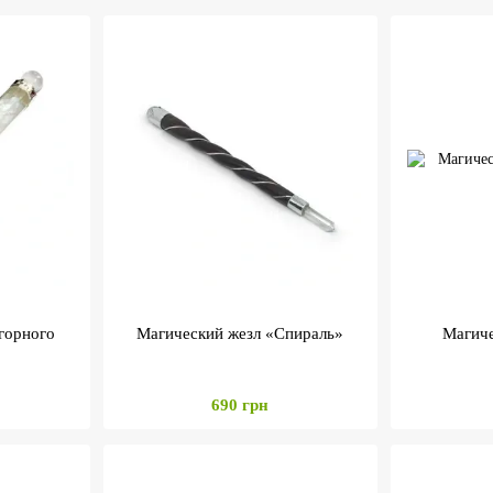
горного
Магический жезл «Спираль»
Магиче
690 грн