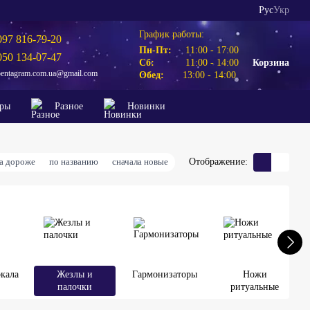
Рус
Укр
График работы:
097 816-79-20
Пн-Пт:
11:00 - 17:00
050 134-07-47
Сб:
11:00 - 14:00
Корзина
pentagram.com.ua@gmail.com
Обед:
13:00 - 14:00
ары
Разное
Новинки
ла дороже
по названию
сначала новые
Отображение:
кала
Жезлы и
Гармонизаторы
Ножи
палочки
ритуальные