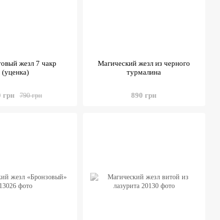
овый жезл 7 чакр
Магический жезл из черного
(уценка)
турмалина
0 грн
890 грн
790 грн