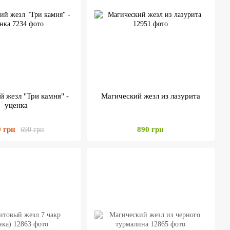
 жезл "Три камня" -
Магический жезл из лазурита
уценка
9 грн
890 грн
690 грн