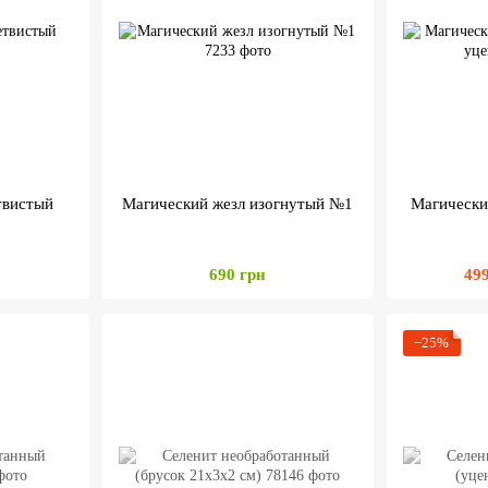
твистый
Магический жезл изогнутый №1
Магический
690 грн
49
−25%