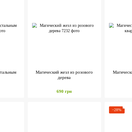
стальным
Магический жезл из розового
Магически
дерева
690 грн
−28%