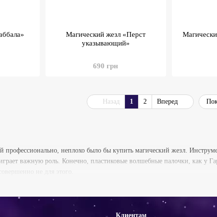
аббала»
Магический жезл «Перст
Магически
указывающий»
690 грн
Назад
1
2
Вперед
Пок
ей профессионально, неплохо было бы купить магический жезл. Инструм
играет важную роль. Конечно, пластиковые волшебные палочки, как у Гар
овершенно не для этого.
Клиентам