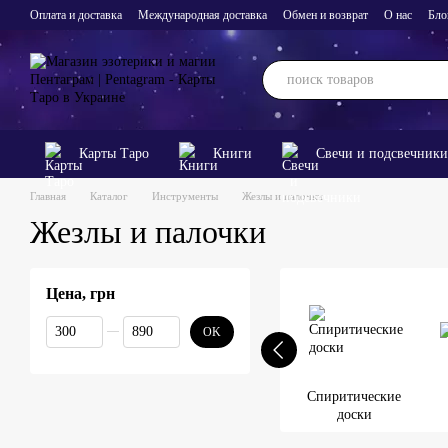
Перейти к основному контенту
Оплата и доставка
Международная доставка
Обмен и возврат
О нас
Бло
Карты Таро
Книги
Свечи и подсвечники
Главная
Каталог
Инструменты
Жезлы и палочки
Жезлы и палочки
Цена, грн
От Цена, грн
До Цена, грн
OK
Спиритические
доски