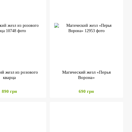
й жезл из розового
Магический жезл «Перья
кварца
Ворона»
890 грн
690 грн