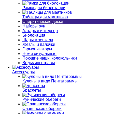
Рамки для биолокации
Таблицы для маятников
Спиритические доски
Наборы рун
Алтарь и интерьер
Биолокация
Шары и зеркала
Жезлы и палочки
Гармонизаторы
Ножи ритуальные
Поющие чаши, колокольчики
Ведьмины травы
Аксессуары
Кулоны в виде Пентаграммы
Браслеты
Рунические обереги
Славянские обереги