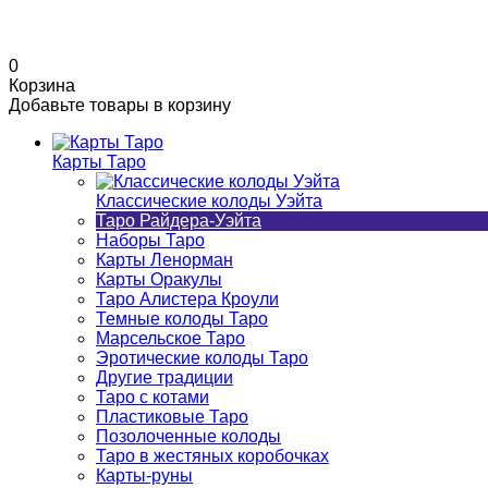
0
Корзина
Добавьте товары в корзину
Карты Таро
Классические колоды Уэйта
Таро Райдера-Уэйта
Наборы Таро
Карты Ленорман
Карты Оракулы
Таро Алистера Кроули
Темные колоды Таро
Марсельское Таро
Эротические колоды Таро
Другие традиции
Таро с котами
Пластиковые Таро
Позолоченные колоды
Таро в жестяных коробочках
Карты-руны