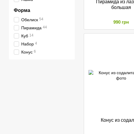
Пирамида из лаз
большая
Форма
54
Обелиск
990 грн
44
Пирамида
14
Куб
4
Набор
6
Конус
Конус из сода