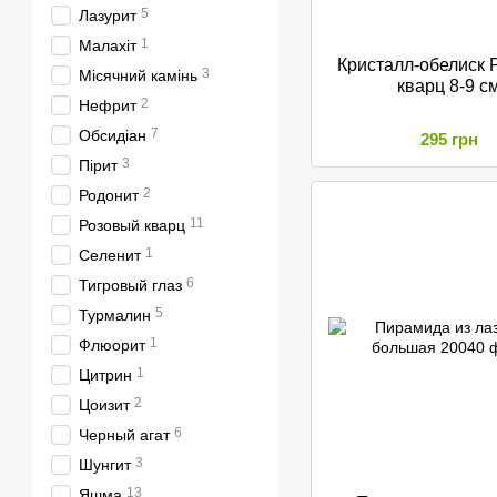
5
Лазурит
1
Малахіт
Кристалл-обелиск 
3
Місячний камінь
кварц 8-9 с
2
Нефрит
7
Обсидіан
295 грн
3
Пірит
2
Родонит
11
Розовый кварц
1
Селенит
6
Тигровый глаз
5
Турмалин
1
Флюорит
1
Цитрин
2
Цоизит
6
Черный агат
3
Шунгит
13
Яшма