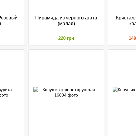
Розовый
Пирамида из черного агата
Кристалл
м
(малая)
кв
220 грн
149