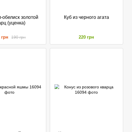
-обелиск золотой
Куб из черного агата
арц (уценка)
 грн
220 грн
190 грн