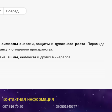
7
Вперед
а
символы энергии, защиты и духовного роста
. Пирамида
лансу и очищению пространства.
ана, яшмы, селенита
и других минералов.
Контактная информация
097 816-79-20
380501340747