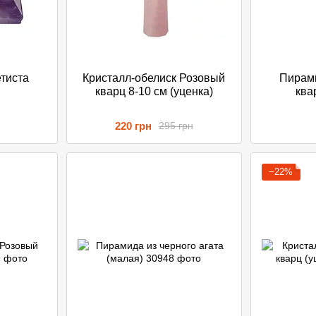
тиста
Кристалл-обелиск Розовый
Пирами
кварц 8-10 см (уценка)
ква
220 грн
295 грн
−22%