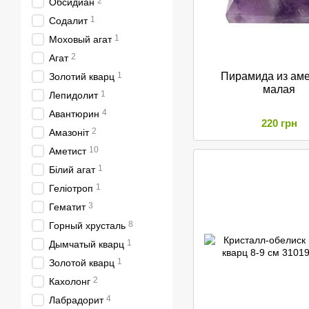
2
Обсидиан
1
Содалит
1
Моховый агат
2
Агат
1
Пирамида из аме
Золотий кварц
малая
1
Лепидолит
4
Авантюрин
220 грн
2
Амазоніт
10
Аметист
1
Білий агат
1
Геліотроп
3
Гематит
8
Горный хрусталь
1
Дымчатый кварц
1
Золотой кварц
2
Кахолонг
4
Лабрадорит