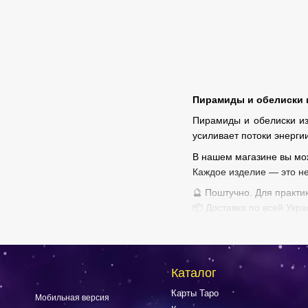
Пирамиды и обелиски 
Пирамиды и обелиски из
усиливает потоки энерги
В нашем магазине вы мо
Каждое изделие — это не
🔮 Поштучно. Для практик
📦 Доставка по всей Укра
Купить каменные пирамид
Каталог
Карты Таро
Мобильная версия