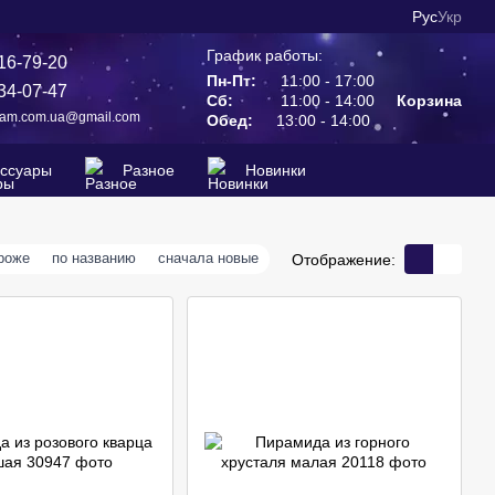
Рус
Укр
График работы:
16-79-20
Пн-Пт:
11:00 - 17:00
34-07-47
Сб:
11:00 - 14:00
Корзина
ram.com.ua@gmail.com
Обед:
13:00 - 14:00
ессуары
Разное
Новинки
роже
по названию
сначала новые
Отображение: