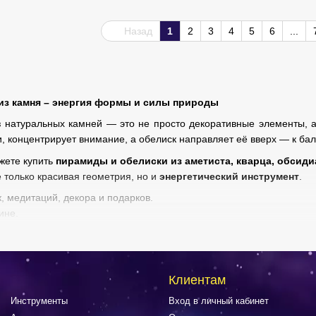
Назад
1
2
3
4
5
6
...
из камня – энергия формы и силы природы
 натуральных камней — это не просто декоративные элементы, 
и, концентрирует внимание, а обелиск направляет её вверх — к ба
жете купить
пирамиды и обелиски из аметиста, кварца, обсиди
 только красивая геометрия, но и
энергетический инструмент
.
, медитаций, декора и подарков.
ине.
ы и обелиски в Украине — для энергии и эстетики.
Клиентам
Инструменты
Вход в личный кабинет