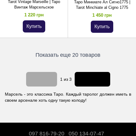
Tarot Vintage Marseille | Таро
Таро Минкиате Ал Сигно1775 |
Винтаж Марсельское
Tarot Minchiate al Cigno 1775
1 220 грн
1 450 грн
Купить
Купить
Показать еще 20 товаров
Назад
Вперед
1
из 3
Марсель - это классика Таро. Каждый таролог должен иметь в
своем арсенале хоть одну такую колоду!
097 816-79-20
050 134-07-47