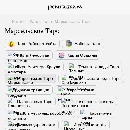
Каталог
Карты Таро
Марсельское Таро
Марсельское Таро
Таро Райдера-Уэйта
Наборы Таро
Карты Ленорман
Карты Оракулы
Таро Алистера Кроули
Темные колоды Таро
Марсельское Таро
Эротические колоды Таро
Другие традиции
Таро с котами
Пластиковые Таро
Позолоченные колоды
Таро в жестяных коробочках
Карты-руны
Таро на украинском
Игральные карты