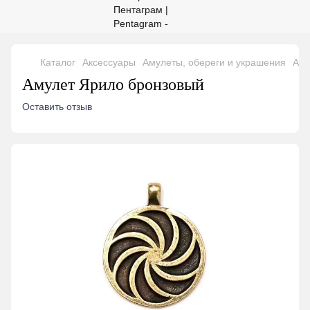
Каталог
Аксессуары
Амулеты, обереги и украшения
Аму
Амулет Ярило бронзовый
Оставить отзыв