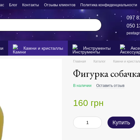
нас
Блог
Контакты
Отзывы клиентов
Политика конфиденциальности
097 8
050 1
pentag
ки
Камни и кристаллы
Инструменты
Акс
Главная
Каталог
Камни и криста
Фигурка собачка
В наличии
Оставить отзыв
160 грн
Купить