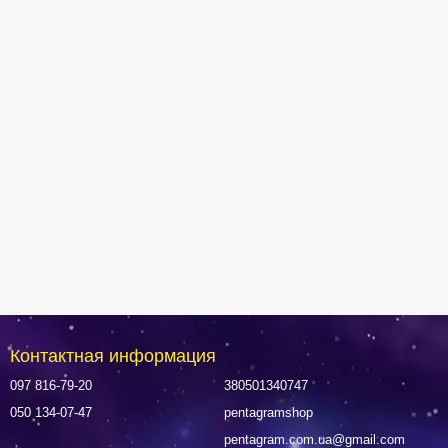
Контактная информация
097 816-79-20
380501340747
050 134-07-47
pentagramshop
pentagram.com.ua@gmail.com