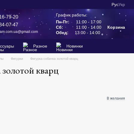
Рус
Укр
График работы:
16-79-20
Пн-Пт:
11:00 - 17:00
34-07-47
Сб:
11:00 - 14:00
Корзина
ram.com.ua@gmail.com
Обед:
13:00 - 14:00
ессуары
Разное
Новинки
ллы
Фигурки
Фигурка собачка золотой кварц
 золотой кварц
В желания