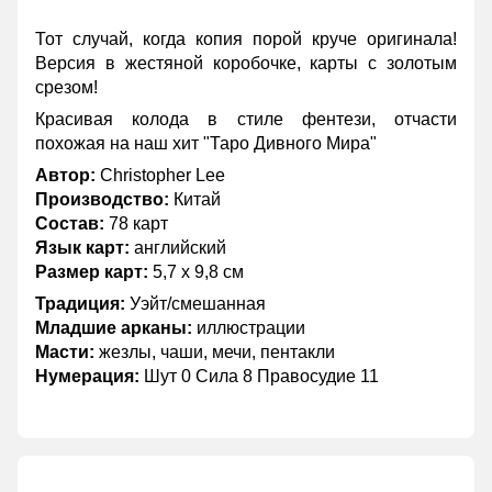
Тот случай, когда копия порой круче оригинала!
Версия в жестяной коробочке, карты с золотым
срезом!
Красивая колода в стиле фентези, отчасти
похожая на наш хит "Таро Дивного Мира"
Автор:
Christopher Lee
Производство:
Китай
Состав:
78 карт
Язык карт:
английский
Размер карт:
5,7 х 9,8 см
Традиция:
Уэйт/смешанная
Младшие арканы:
иллюстрации
Масти:
жезлы, чаши, мечи, пентакли
Нумерация:
Шут 0 Сила 8 Правосудие 11