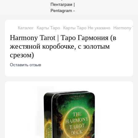
Каталог
Карты Таро
Карты Таро Не указано
Harmony Tar
Harmony Tarot | Таро Гармония (в
жестяной коробочке, с золотым
срезом)
Оставить отзыв