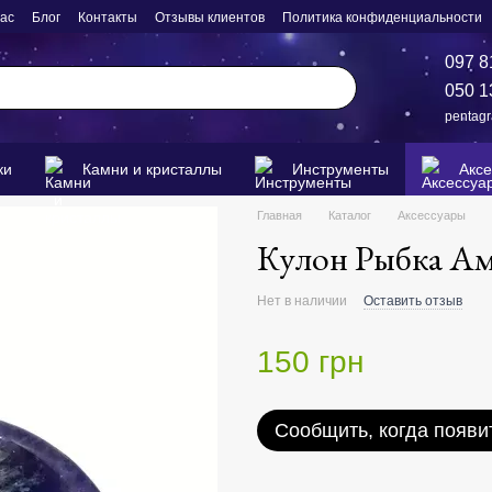
нас
Блог
Контакты
Отзывы клиентов
Политика конфиденциальности
097 8
050 1
pentag
ки
Камни и кристаллы
Инструменты
Акс
Главная
Каталог
Аксессуары
Кулон Рыбка Ам
Нет в наличии
Оставить отзыв
150 грн
Сообщить, когда появи