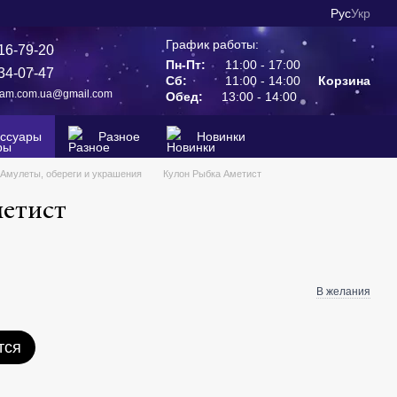
Рус
Укр
График работы:
16-79-20
Пн-Пт:
11:00 - 17:00
34-07-47
Сб:
11:00 - 14:00
Корзина
ram.com.ua@gmail.com
Обед:
13:00 - 14:00
ессуары
Разное
Новинки
Амулеты, обереги и украшения
Кулон Рыбка Аметист
етист
В желания
тся