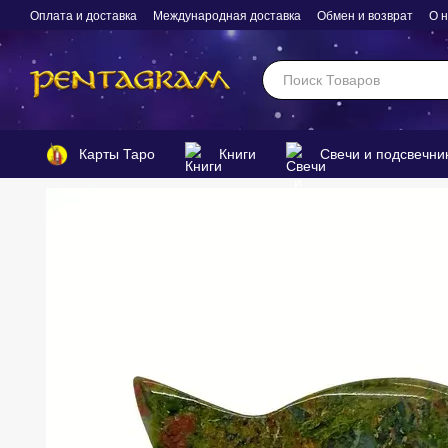
Перейти к основному контенту
Оплата и доставка
Международная доставка
Обмен и возврат
О 
Карты Таро
Книги
Свечи и подсвечни