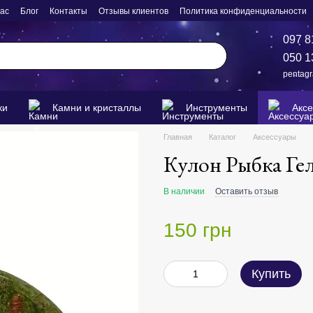
нас
Блог
Контакты
Отзывы клиентов
Политика конфиденциальности
097 8
050 1
pentag
ки
Камни и кристаллы
Инструменты
Акс
Главная
Каталог
Аксессуары
Кулон Рыбка Ге
В наличии
Оставить отзыв
150 грн
Купить