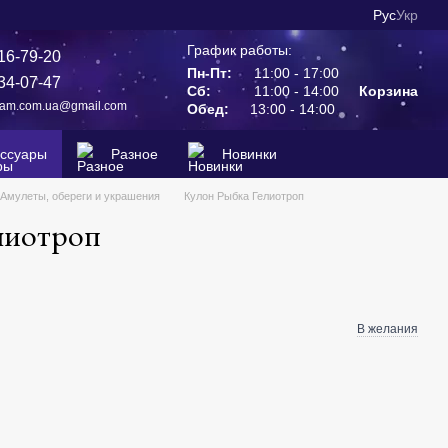
Рус
Укр
График работы:
16-79-20
Пн-Пт:
11:00 - 17:00
34-07-47
Сб:
11:00 - 14:00
Корзина
ram.com.ua@gmail.com
Обед:
13:00 - 14:00
ессуары
Разное
Новинки
Амулеты, обереги и украшения
Кулон Рыбка Гелиотроп
лиотроп
В желания