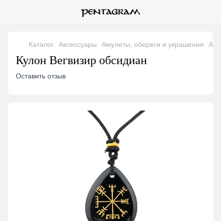
Каталог
Аксессуары
Амулеты, обереги и украшения
Аму
Кулон Вегвизир обсидиан
Оставить отзыв