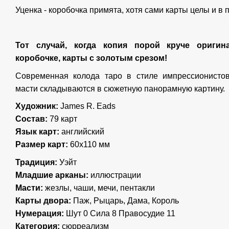
Уценка - коробочка примята, хотя сами карты целы и в 
Тот случай, когда копия порой круче оригин
коробочке, карты с золотым срезом!
Современная колода таро в стиле импрессионисто
масти складываются в сюжетную панорамную картину.
Художник:
James R. Eads
Состав:
79 карт
Язык карт:
английский
Размер карт:
60х110 мм
Традиция:
Уэйт
Младшие арканы:
иллюстрации
Масти:
жезлы, чаши, мечи, пентакли
Карты двора:
Паж, Рыцарь, Дама, Король
Нумерация:
Шут 0 Сила 8 Правосудие 11
Категория:
сюрреализм