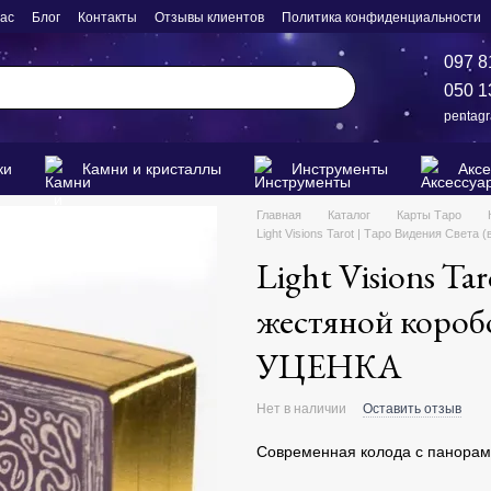
нас
Блог
Контакты
Отзывы клиентов
Политика конфиденциальности
097 8
050 1
pentag
ки
Камни и кристаллы
Инструменты
Акс
Главная
Каталог
Карты Таро
Light Visions Tarot | Таро Видения Света
Light Visions Ta
жестяной коробо
УЦЕНКА
Нет в наличии
Оставить отзыв
Современная колода с панорам