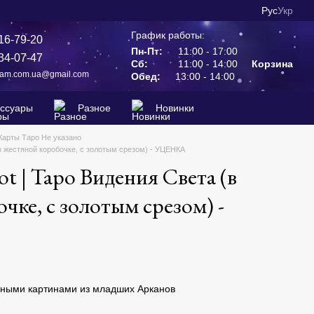
Рус
Укр
График работы:
16-79-20
Пн-Пт:
11:00 - 17:00
34-07-47
Сб:
11:00 - 14:00
Корзина
ram.com.ua@gmail.com
Обед:
13:00 - 14:00
ессуары
Разное
Новинки
Карты Таро Не указано
 (в жестяной коробочке, с золотым срезом) - УЦЕНКА
rot | Таро Видения Света (в
чке, с золотым срезом) -
ными картинами из младших Арканов