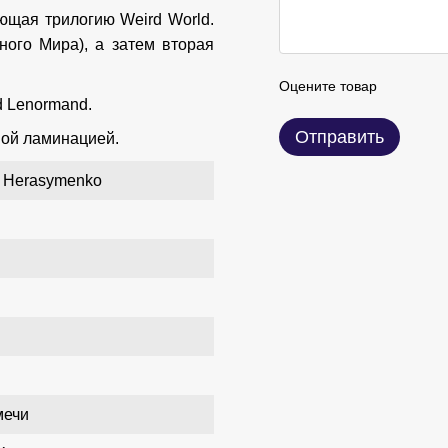
ющая трилогию Weird World.
ного Мира), а затем вторая
Оцените товар
d Lenormand.
Отправить
вой ламинацией.
n Herasymenko
мечи