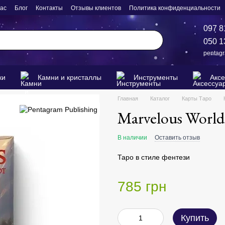
нас
Блог
Контакты
Отзывы клиентов
Политика конфиденциальности
097 8
050 1
pentag
ки
Камни и кристаллы
Инструменты
Акс
Главная
Каталог
Карты Таро
Marvelous World
В наличии
Оставить отзыв
Таро в стиле фентези
785 грн
Купить