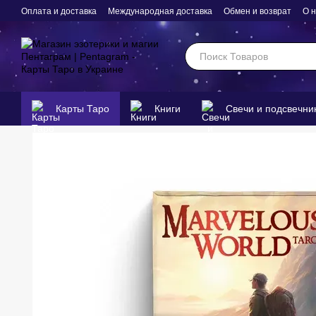
Перейти к основному контенту
Оплата и доставка
Международная доставка
Обмен и возврат
О 
Карты Таро
Книги
Свечи и подсвечни