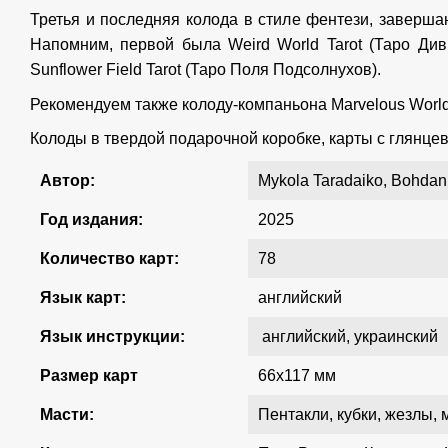
Третья и последняя колода в стиле фентези, заверша
Напомним, первой была Weird World Tarot (Таро Див
Sunflower Field Tarot (Таро Поля Подсолнухов).
Рекомендуем также колоду-компаньона Marvelous Worl
Колоды в твердой подарочной коробке, карты с глянце
Автор:
Mykola Taradaiko, Bohda
Год издания:
2025
Количество карт:
78
Язык карт:
английский
Язык инструкции:
английский, украинский
Размер карт
66x117 мм
Масти:
Пентакли, кубки, жезлы, 