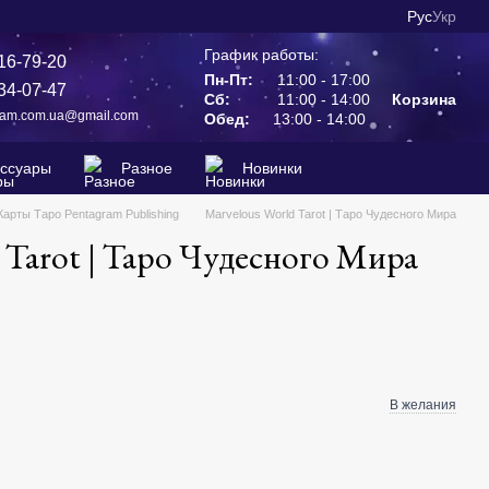
Рус
Укр
График работы:
16-79-20
Пн-Пт:
11:00 - 17:00
34-07-47
Сб:
11:00 - 14:00
Корзина
ram.com.ua@gmail.com
Обед:
13:00 - 14:00
ессуары
Разное
Новинки
Карты Таро Pentagram Publishing
Marvelous World Tarot | Таро Чудесного Мира
 Tarot | Таро Чудесного Мира
В желания