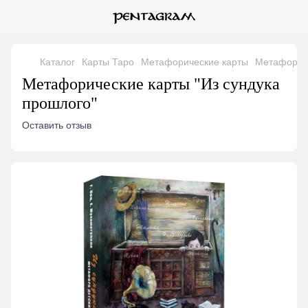
Каталог
Карты Таро
Метафорические карты
Метафориче
Метафорические карты "Из сундука
прошлого"
Оставить отзыв