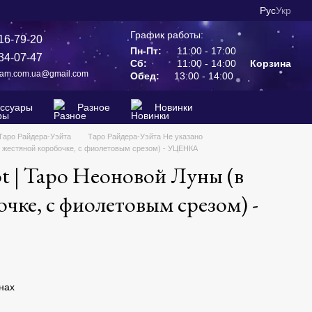
Рус
Укр
График работы:
16-79-20
Пн-Пт:
11:00 - 17:00
34-07-47
Сб:
11:00 - 14:00
Корзина
ram.com.ua@gmail.com
Обед:
13:00 - 14:00
ессуары
Разное
Новинки
Таро Райдера-Уэйта
Таро Райдера-Уэйта Не указано
в жестяной коробочке, с фиолетовым срезом) - УЦЕНКА
t | Таро Неоновой Луны (в
чке, с фиолетовым срезом) -
нах