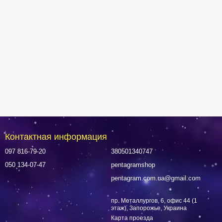
Контактная информация
097 816-79-20
380501340747
050 134-07-47
pentagramshop
pentagram.com.ua@gmail.com
пр. Металлургов, 6, офис 44 (1
этаж), Запорожье, Украина
Карта проезда