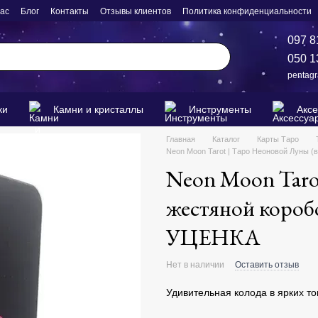
нас
Блог
Контакты
Отзывы клиентов
Политика конфиденциальности
097 8
050 1
pentag
ки
Камни и кристаллы
Инструменты
Акс
Главная
Каталог
Карты Таро
Neon Moon Tarot | Таро Неоновой Луны (
Neon Moon Taro
жестяной коробо
УЦЕНКА
Нет в наличии
Оставить отзыв
Удивительная колода в ярких то