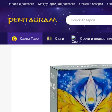
Перейти к основному контенту
Оплата и доставка
Международная доставка
Обмен и возврат
О 
Карты Таро
Книги
Свечи и подсвечни