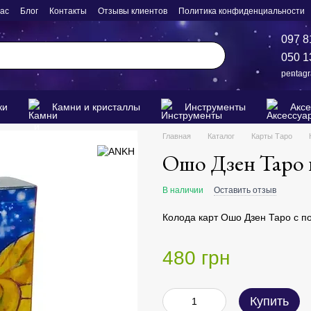
нас
Блог
Контакты
Отзывы клиентов
Политика конфиденциальности
097 8
050 1
pentag
ки
Камни и кристаллы
Инструменты
Акс
Главная
Каталог
Карты Таро
Ошо Дзен Таро
В наличии
Оставить отзыв
Колода карт Ошо Дзен Таро с п
480 грн
Купить