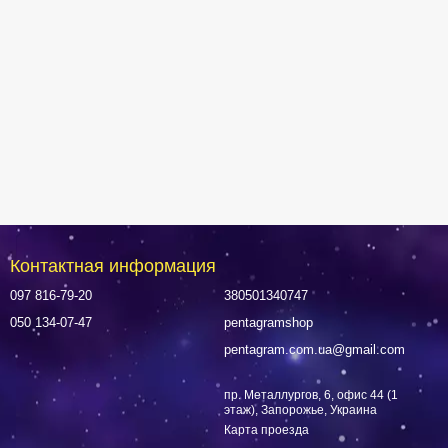
Контактная информация
097 816-79-20
380501340747
050 134-07-47
pentagramshop
pentagram.com.ua@gmail.com
пр. Металлургов, 6, офис 44 (1
этаж), Запорожье, Украина
Карта проезда