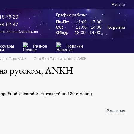
Рус
Укр
График работы:
16-79-20
Пн-Пт:
11:00 - 17:00
34-07-47
Сб:
11:00 - 14:00
Корзина
ram.com.ua@gmail.com
Обед:
13:00 - 14:00
ессуары
Разное
Новинки
Карты Таро ANKH
Ошо Дзен Таро на русском, ANKH
 на русском, ANKH
одробной книжкой-инструкцией на 180 страниц
В желания