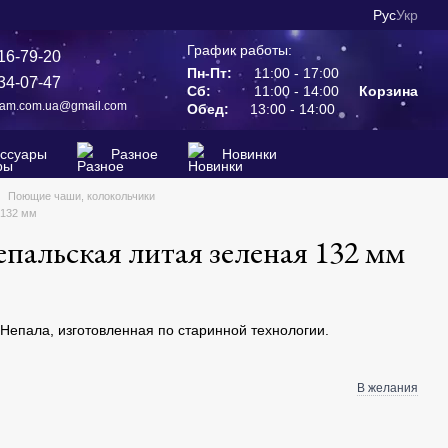
Рус
Укр
График работы:
16-79-20
Пн-Пт:
11:00 - 17:00
34-07-47
Сб:
11:00 - 14:00
Корзина
ram.com.ua@gmail.com
Обед:
13:00 - 14:00
ессуары
Разное
Новинки
Поющие чаши, колокольчики
 132 мм
пальская литая зеленая 132 мм
Непала, изготовленная по старинной технологии.
В желания