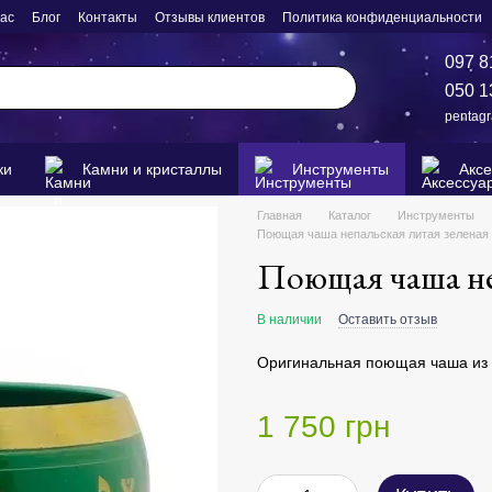
нас
Блог
Контакты
Отзывы клиентов
Политика конфиденциальности
097 8
050 1
pentag
ки
Камни и кристаллы
Инструменты
Акс
Главная
Каталог
Инструменты
Поющая чаша непальская литая зеленая
Поющая чаша не
В наличии
Оставить отзыв
Оригинальная поющая чаша из 
1 750 грн