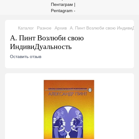
Каталог
Разное
Архив
А. Пинт Возлюби свою ИндивиДу
А. Пинт Возлюби свою
ИндивиДуальность
Оставить отзыв