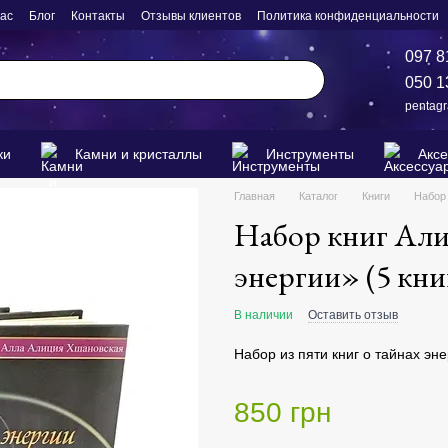
нас
Блог
Контакты
Отзывы клиентов
Политика конфиденциальности
097 8
050 1
pentag
ки
Камни и кристаллы
Инструменты
Акс
Главная
Каталог
Книги
Набор 
Набор книг Ал
энергии» (5 кни
В наличии
Оставить отзыв
Набор из пяти книг о тайнах эн
850 грн