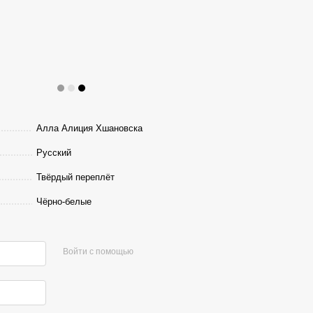
Алла Алиция Хшановска
Русский
Твёрдый переплёт
Чёрно-белые
Войти с помощью