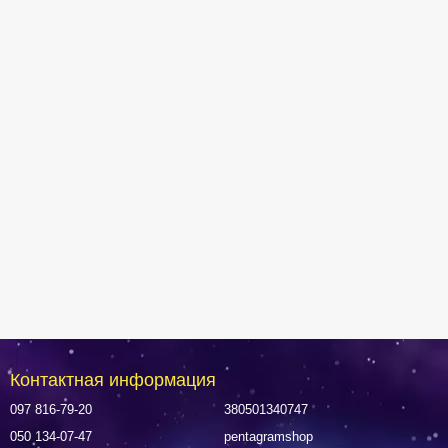
Контактная информация
097 816-79-20
380501340747
050 134-07-47
pentagramshop