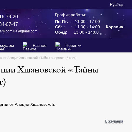
Рус
Укр
График работы:
16-79-20
Пн-Пт:
11:00 - 17:00
34-07-47
Сб:
11:00 - 14:00
Корзина
ram.com.ua@gmail.com
Обед:
13:00 - 14:00
ессуары
Разное
Новинки
книг Алиции Хшановской «Тайны энергии» (5 книг)
иции Хшановской «Тайны
г)
ергии от Алиции Хшановской.
В желания