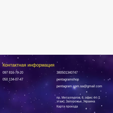
Контактная информация
097 816-79-20
380501340747
050 134-07-47
pentagramshop
pentagram.com.ua@gmail.com
пр. Металлургов, 6, офис 44 (1
этаж), Запорожье, Украина
Карта проезда