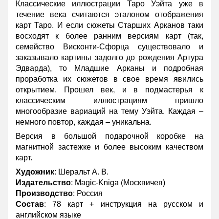
Классические иллюстрации Таро Уэйта уже в
течение века считаются эталоном отображения
карт Таро. И если сюжеты Старших Арканов таки
восходят к более ранним версиям карт (так,
семейство Висконти-Сфорца существовало и
заказывало картины задолго до рождения Артура
Эдварда), то Младшие Арканы и подробная
проработка их сюжетов в свое время явились
открытием. Прошел век, и в подмастерья к
классическим иллюстрациям пришло
многообразие вариаций на тему Уэйта. Каждая –
немного повтор, каждая – уникальна.
Версия в большой подарочной коробке на
магнитной застежке и более высоким качеством
карт.
Художник
: Шеральт А. В.
Издательство
: Magic-Kniga (Москвичев)
Производство
: Россия
Состав
: 78 карт + инструкция на русском и
английском языке