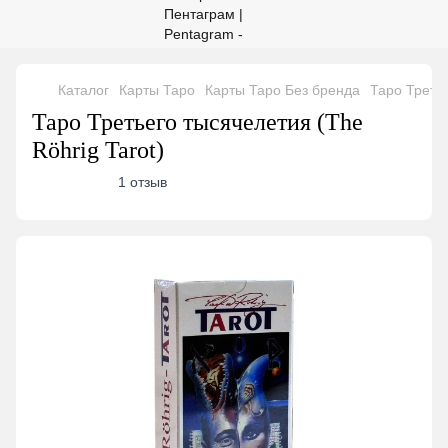
Каталог
Карты Таро
Карты Таро Без бренда
Таро Третье
Таро Третьего тысячелетия (The
Röhrig Tarot)
1 отзыв