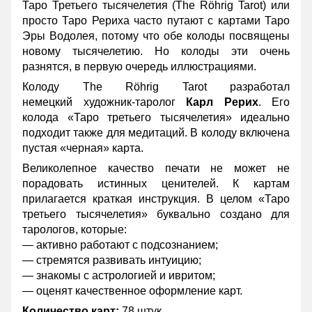
Таро Третьего тысячелетия (The Röhrig Tarot) или
просто Таро Рериха часто путают с картами
Таро
Эры Водолея
, потому что обе колоды посвящены
новому тысячелетию. Но колоды эти очень
разнятся, в первую очередь иллюстрациями.
Колоду The Röhrig Tarot разработал
немецкий художник-таролог
Карл Рерих
. Его
колода «Таро третьего тысячелетия» идеально
подходит также для медитаций. В колоду включена
пустая «черная» карта.
Великолепное качество печати не может не
порадовать истинных ценителей. К картам
прилагается краткая инструкция. В целом «Таро
третьего тысячелетия» буквально создано для
тарологов, которые:
— активно работают с подсознанием;
— стремятся развивать интуицию;
— знакомы с астрологией и ивритом;
— оценят качественное оформление карт.
Количество карт:
78 штук.