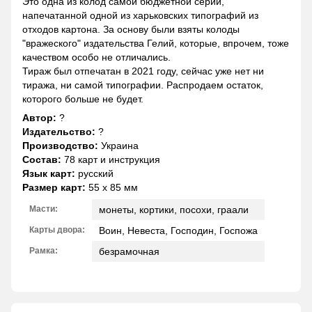
Это одна из колод самой бюджетной серии,
напечатанной одной из харьковских типографий из
отходов картона. За основу были взяты колоды
"вражеского" издательства Гелий, которые, впрочем, тоже
качеством особо не отличались.
Тираж был отпечатан в 2021 году, сейчас уже нет ни
тиража, ни самой типографии. Распродаем остаток,
которого больше не будет.
Автор:
?
Издательство:
?
Производство:
Украина
Состав:
78 карт и инструкция
Язык карт:
русский
Размер карт:
55 х 85 мм
Масти:
монеты, кортики, посохи, граали
Карты двора:
Воин, Невеста, Господин, Госпожа
Рамка:
безрамочная