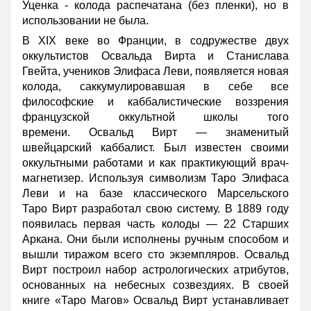
Уценка - колода распечатана (без пленки), но в
использовании не была.
В XIX веке во Франции, в содружестве двух
оккультистов Освальда Вирта и Станислава
Гвейта, учеников Элифаса Леви, появляется новая
колода, саккумулировавшая в себе все
философские и каббалистические воззрения
французской оккультной школы того
времени. Освальд Вирт — знаменитый
швейцарский каббалист. Был известен своими
оккультными работами и как практикующий врач-
магнетизер. Используя символизм Таро Элифаса
Леви и на базе классического Марсельского
Таро Вирт разработал свою систему. В 1889 году
появилась первая часть колоды — 22 Старших
Аркана. Они были исполнены ручным способом и
вышли тиражом всего сто экземпляров. Освальд
Вирт построил набор астрологических атрибутов,
основанных на небесных созвездиях. В своей
книге «Таро Магов» Освальд Вирт устанавливает