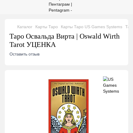
Каталог
Карты Таро
Карты Таро US Games Systems
Тар
Таро Освальда Вирта | Oswald Wirth
Tarot УЦЕНКА
Оставить отзыв