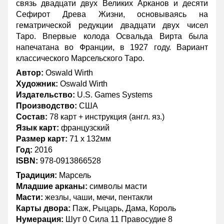
связь двадцати двух Великих Арканов и десяти
Сефирот Древа Жизни, основываясь на
гематрической редукции двадцати двух чисел
Таро. Впервые колода Освальда Вирта была
напечатана во Франции, в 1927 году. Вариант
классического
Марсельского Таро
.
Автор:
Oswald Wirth
Художник:
Oswald Wirth
Издательство:
U.S. Games Systems
Производство:
США
Состав:
78 карт + инструкция (англ. яз.)
Язык карт:
французский
Размер карт:
71 х 132мм
Год:
2016
ISBN:
978-0913866528
Традиция:
Марсель
Младшие арканы:
символы масти
Масти:
жезлы, чаши, мечи, пентакли
Карты двора:
Паж, Рыцарь, Дама, Король
Нумерация:
Шут 0 Сила 11 Правосудие 8