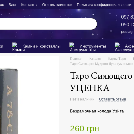
нас
Блог
Контакты
Отзывы клиентов
Политика конфиденциальности
097 8
050 1
pentag
ки
Камни и кристаллы
Инструменты
Акс
Главная
Каталог
Карты Таро
Таро Сияющего Мудрого Духа (уменьшен
Таро Сияющего 
УЦЕНКА
Нет в наличии
Оставить отзыв
Безрамочная колода Уэйта
260 грн