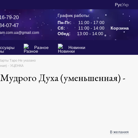
Рус
Укр
График работы:
16-79-20
Пн-Пт:
11:00 - 17:00
34-07-47
Сб:
11:00 - 14:00
Корзина
ram.com.ua@gmail.com
Обед:
13:00 - 14:00
ессуары
Разное
Новинки
Карты Таро Не указано
ная) - УЦЕНКА
Мудрого Духа (уменьшенная) -
В желания