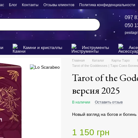
нас
Блог
Контакты
Отзывы клиентов
Политика конфиденциальности
097 8
050 1
pentag
ки
Камни и кристаллы
Инструменты
Акс
Главная
Каталог
Карты Таро
Tarot of the Goddesses | Таро Союз Богин
Tarot of the God
версия 2025
В наличии
Оставить отзыв
Новый взгляд на богов и богинь
1 150 грн