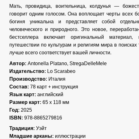
Мать, провидица, воительница, колдунья — божес
говорит одним голосом. Она воплощает черты всех б
богиня уникальна и представляет собой отдельн
человеческого и природного. Это новое, переработа
бестселлера включает оригинальный материал
путешествии по культурам и религиям мира в поисках 
лучше всего соответствует вашей личности.
Автор:
Antonella Platano, StregaDelleMele
Издательство:
Lo Scarabeo
Производство:
Италия
Состав:
78 карт + инструкция
Язык карт:
английский
Размер карт:
65 х 118 мм
Год:
2025
ISBN:
978-8865279816
Традиция:
Уэйт
Младшие арканы:
иллюстрации