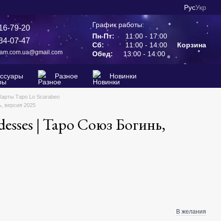
Рус
Укр
График работы:
16-79-20
Пн-Пт:
11:00 - 17:00
34-07-47
Сб:
11:00 - 14:00
Корзина
ram.com.ua@gmail.com
Обед:
13:00 - 14:00
ессуары
Разное
Новинки
Карты Таро Lo Scarabeo
ь, версия 2025
desses | Таро Союз Богинь,
В желания