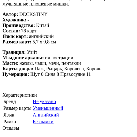
мультяшные плюшевые мишки.
Автор:
DECKSTINY
Художник:
-
Производство:
Китай
Состав:
78 карт
Язык карт:
английский
Размер карт:
5,7 х 9,8 см
Традиция:
Уэйт
Младшие арканы:
иллюстрации
Масти:
жезлы, чаши, мечи, пентакли
Карты двора:
Паж, Рыцарь, Королева, Король
Нумерация:
Шут 0 Сила 8 Правосудие 11
Характеристики
Бренд
Не указано
Размер карты
Уменьшенный
Язык
Английский
Рамка
Без рамки
Отзывы