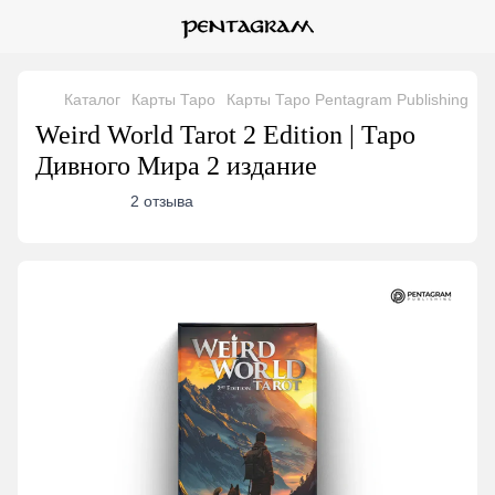
Каталог
Карты Таро
Карты Таро Pentagram Publishing
We
Weird World Tarot 2 Edition | Таро
Дивного Мира 2 издание
2 отзыва