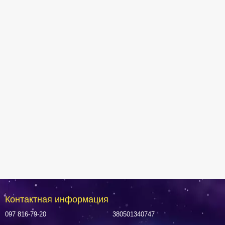
Контактная информация
097 816-79-20
380501340747