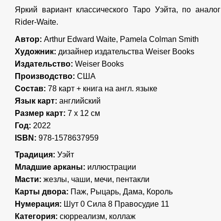
Яркий вариант классического Таро Уэйта, по анало
Rider-Waite.
Автор:
Arthur Edward Waite, Pamela Colman Smith
Художник:
дизайнер издательства Weiser Books
Издательство:
Weiser Books
Производство:
США
Состав:
78 карт + книга на англ. языке
Язык карт:
английский
Размер карт:
7 х 12 см
Год:
2022
ISBN:
978-1578637959
Традиция:
Уэйт
Младшие арканы:
иллюстрации
Масти:
жезлы, чаши, мечи, пентакли
Карты двора:
Паж, Рыцарь, Дама, Король
Нумерация:
Шут 0 Сила 8 Правосудие 11
Категория:
сюрреализм, коллаж