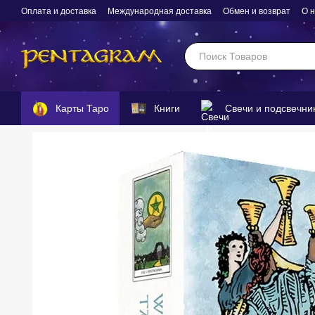
Перейти к основному контенту
Оплата и доставка
Международная доставка
Обмен и возврат
О 
Карты Таро
Книги
Свечи и подсвечни