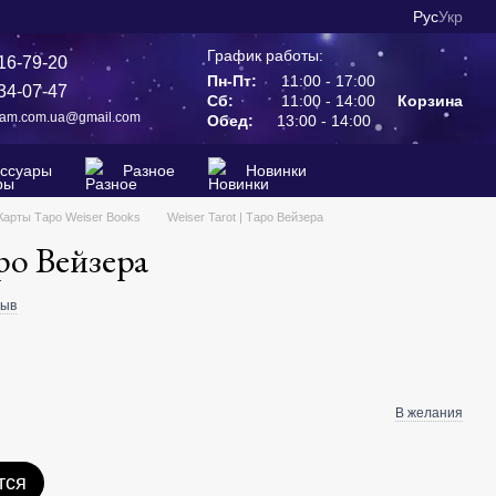
Рус
Укр
График работы:
16-79-20
Пн-Пт:
11:00 - 17:00
34-07-47
Сб:
11:00 - 14:00
Корзина
ram.com.ua@gmail.com
Обед:
13:00 - 14:00
ессуары
Разное
Новинки
Карты Таро Weiser Books
Weiser Tarot | Таро Вейзера
аро Вейзера
зыв
В желания
тся