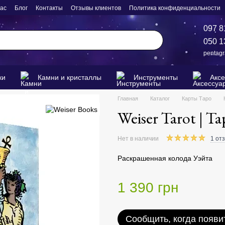
нас
Блог
Контакты
Отзывы клиентов
Политика конфиденциальности
097 8
050 1
pentag
ки
Камни и кристаллы
Инструменты
Акс
Главная
Каталог
Карты Таро
Weiser Tarot | Т
Нет в наличии
1 от
Раскрашенная колода Уэйта
1 390 грн
Сообщить, когда появи